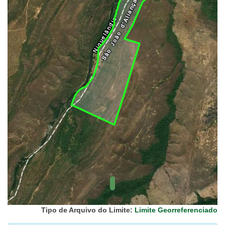
UC Federal
UC Estaduais
UC
Municipais
Hidrografia
1:1.000.000
(ANA)
Biomas
(IBGE)
Vegetação
(IBGE)
Rodovias
(IBGE)
Relevo
(IBGE)
Tipo de Arquivo do Limite:
Limite Georreferenciado