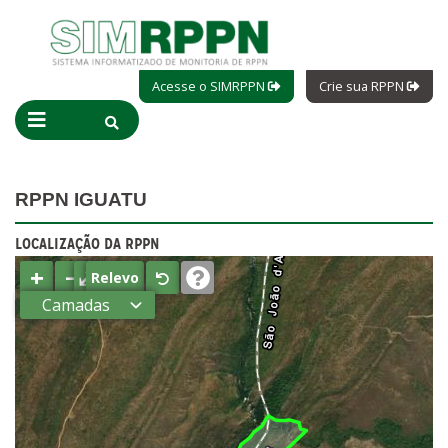
Acesse o SIMRPPN
Crie sua RPPN
RPPN IGUATU
LOCALIZAÇÃO DA RPPN
+
−
⤢
Relevo
Camadas
Estados
Municípios
Terras
indígenas
(FUNAI)