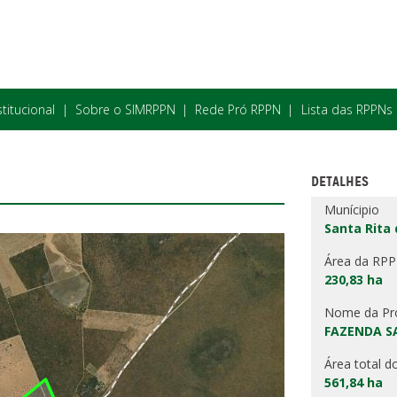
stitucional
Sobre o SIMRPPN
Rede Pró RPPN
Lista das RPPNs
DETALHES
Munícipio
Santa Rita 
Área da RP
230,83 ha
Nome da Pr
FAZENDA S
Área total d
561,84 ha