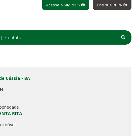
Acesse o SIMRPPN
Crie sua RPPN
Contato
de Cássia - BA
PN
opriedade
ANTA RITA
o Imóvel