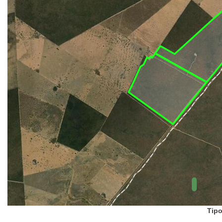
UC Federal
UC Estaduais
UC
Municipais
Hidrografia
1:1.000.000
(ANA)
Biomas
(IBGE)
Vegetação
(IBGE)
Rodovias
(IBGE)
Relevo
(IBGE)
Tipo