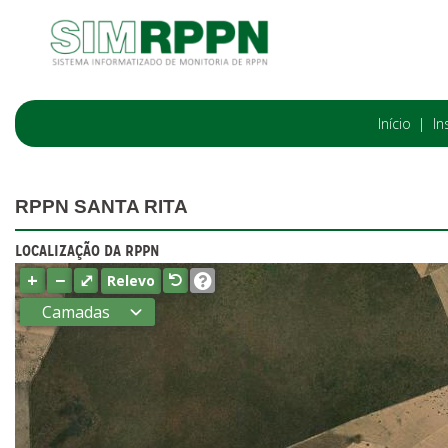
Início
In
RPPN SANTA RITA
LOCALIZAÇÃO DA RPPN
+
−
⤢
Relevo
Camadas
Estados
Municípios
Terras
indígenas
(FUNAI)