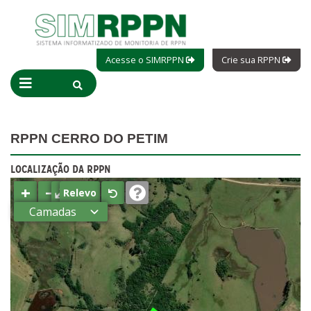
Acesse o SIMRPPN
Crie sua RPPN
RPPN CERRO DO PETIM
LOCALIZAÇÃO DA RPPN
+
−
⤢
Relevo
Camadas
Estados
Municípios
Terras
indígenas
(FUNAI)