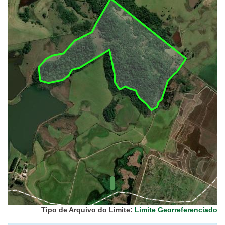
UC Federal
UC Estaduais
UC
Municipais
Hidrografia
1:1.000.000
(ANA)
Biomas
(IBGE)
Vegetação
(IBGE)
Rodovias
(IBGE)
Relevo
(IBGE)
Tipo de Arquivo do Limite:
Limite Georreferenciado