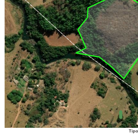
UC Federal
UC Estaduais
UC
Municipais
Hidrografia
1:1.000.000
(ANA)
Biomas
(IBGE)
Vegetação
(IBGE)
Rodovias
(IBGE)
Relevo
(IBGE)
Tipo