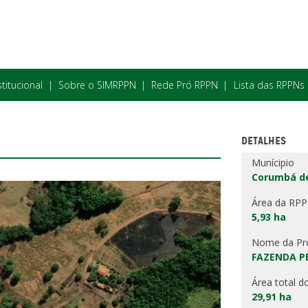
stitucional
Sobre o SIMRPPN
Rede Pró RPPN
Lista das RPPNs
DETALHES
Munícipio
Corumbá de
Área da RP
5,93 ha
Nome da Pr
FAZENDA P
Área total d
29,91 ha