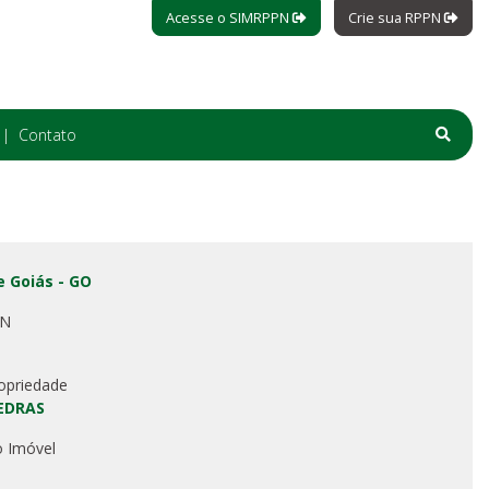
Acesse o SIMRPPN
Crie sua RPPN
Contato
 Goiás - GO
PN
opriedade
EDRAS
o Imóvel