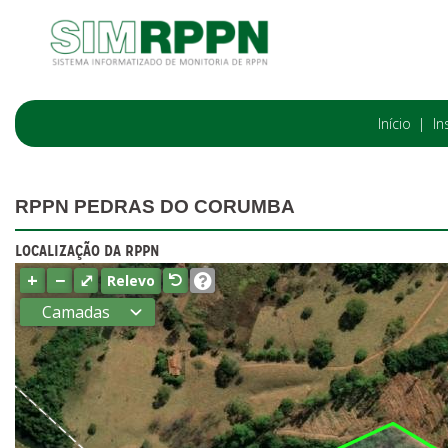
Início
In
RPPN PEDRAS DO CORUMBA
LOCALIZAÇÃO DA RPPN
+
−
⤢
Relevo
Camadas
Estados
Municípios
Terras
indígenas
(FUNAI)