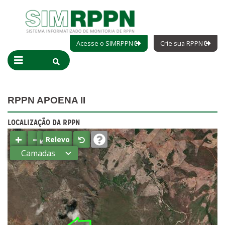
Acesse o SIMRPPN
Crie sua RPPN
RPPN APOENA II
LOCALIZAÇÃO DA RPPN
+
−
⤢
Relevo
Camadas
Estados
Municípios
Terras
indígenas
(FUNAI)