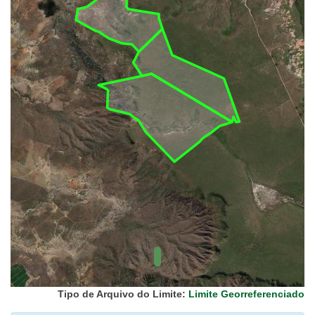
UC Federal
UC Estaduais
UC
Municipais
Hidrografia
1:1.000.000
(ANA)
Biomas
(IBGE)
Vegetação
(IBGE)
Rodovias
(IBGE)
Relevo
(IBGE)
Tipo de Arquivo do Limite:
Limite Georreferenciado