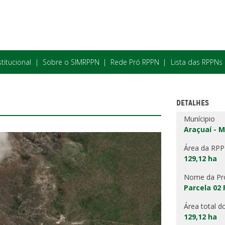
stitucional
Sobre o SIMRPPN
Rede Pró RPPN
Lista das RPPNs
DETALHES
Munícipio
Araçuaí - 
Área da RP
129,12 ha
Nome da Pr
Parcela 02
Área total d
129,12 ha