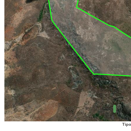
UC Federal
UC Estaduais
UC
Municipais
Hidrografia
1:1.000.000
(ANA)
Biomas
(IBGE)
Vegetação
(IBGE)
Rodovias
(IBGE)
Relevo
(IBGE)
Tipo