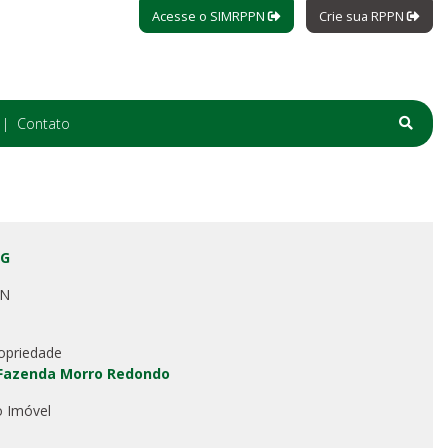
Acesse o SIMRPPN
Crie sua RPPN
Contato
MG
PN
opriedade
 Fazenda Morro Redondo
o Imóvel