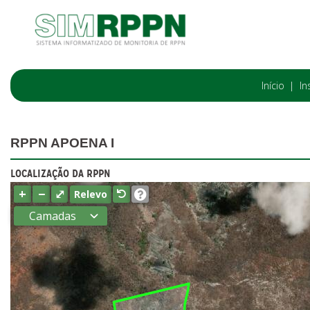
Início
In
RPPN APOENA I
LOCALIZAÇÃO DA RPPN
+
−
⤢
Relevo
Camadas
Estados
Municípios
Terras
indígenas
(FUNAI)