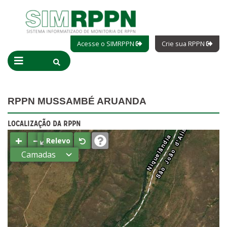
Acesse o SIMRPPN
Crie sua RPPN
RPPN MUSSAMBÉ ARUANDA
LOCALIZAÇÃO DA RPPN
+
−
⤢
Relevo
Camadas
Estados
Municípios
Terras
indígenas
(FUNAI)