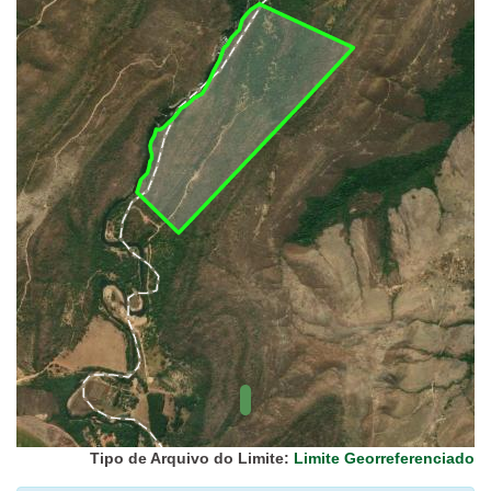
UC Federal
UC Estaduais
UC
Municipais
Hidrografia
1:1.000.000
(ANA)
Biomas
(IBGE)
Vegetação
(IBGE)
Rodovias
(IBGE)
Relevo
(IBGE)
Tipo de Arquivo do Limite:
Limite Georreferenciado