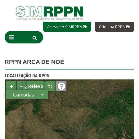
Acesse o SIMRPPN
Crie sua RPPN
RPPN ARCA DE NOÉ
LOCALIZAÇÃO DA RPPN
+
−
⤢
Relevo
Camadas
Estados
Municípios
Terras
indígenas
(FUNAI)