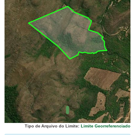
UC Federal
UC Estaduais
UC
Municipais
Hidrografia
1:1.000.000
(ANA)
Biomas
(IBGE)
Vegetação
(IBGE)
Rodovias
(IBGE)
Relevo
(IBGE)
Tipo de Arquivo do Limite:
Limite Georreferenciado