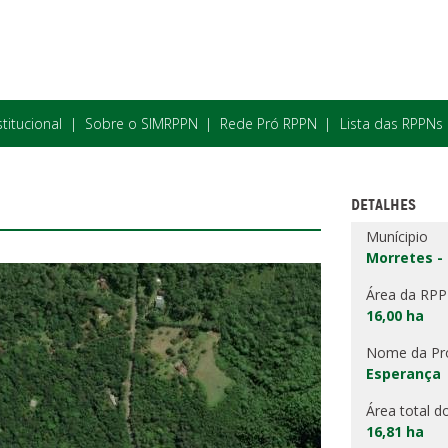
stitucional
Sobre o SIMRPPN
Rede Pró RPPN
Lista das RPPNs
DETALHES
Munícipio
Morretes -
Área da RP
16,00 ha
Nome da Pr
Esperança
Área total d
16,81 ha