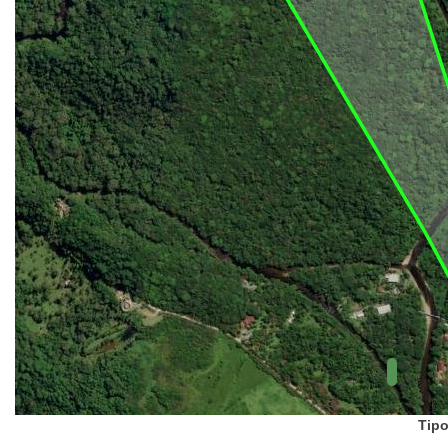
UC Federal
UC Estaduais
UC
Municipais
Hidrografia
1:1.000.000
(ANA)
Biomas
(IBGE)
Vegetação
(IBGE)
Rodovias
(IBGE)
Relevo
(IBGE)
Tipo