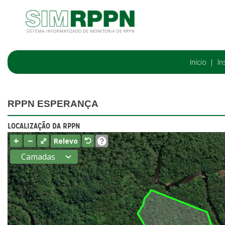
Início
In
RPPN ESPERANÇA
LOCALIZAÇÃO DA RPPN
+
−
⤢
Relevo
Camadas
Estados
Municípios
Terras
indígenas
(FUNAI)