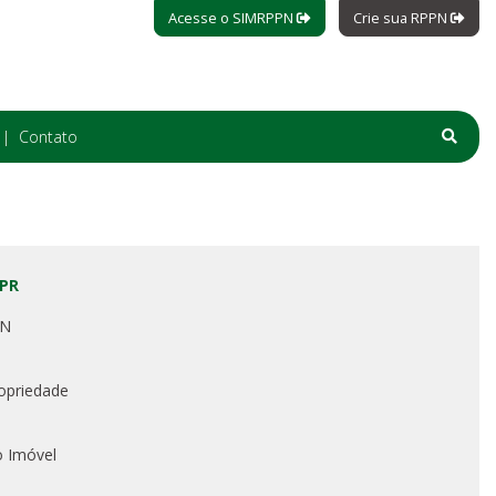
Acesse o SIMRPPN
Crie sua RPPN
Contato
 PR
PN
opriedade
o Imóvel