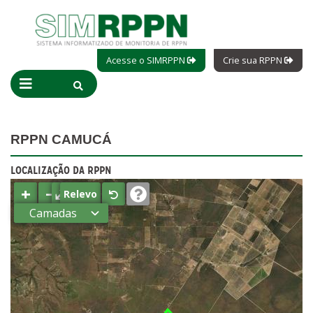
Acesse o SIMRPPN
Crie sua RPPN
RPPN CAMUCÁ
LOCALIZAÇÃO DA RPPN
+
−
⤢
Relevo
Camadas
Estados
Municípios
Terras
indígenas
(FUNAI)