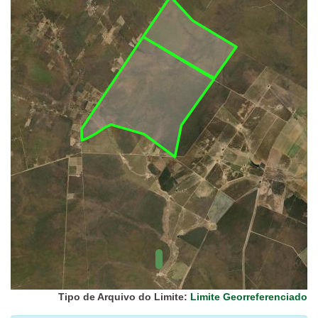
UC Federal
UC Estaduais
UC
Municipais
Hidrografia
1:1.000.000
(ANA)
Biomas
(IBGE)
Vegetação
(IBGE)
Rodovias
(IBGE)
Relevo
(IBGE)
Tipo de Arquivo do Limite:
Limite Georreferenciado