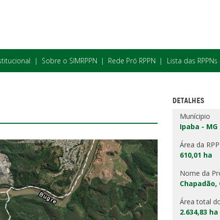
stitucional
Sobre o SIMRPPN
Rede Pró RPPN
Lista das RPPNs
DETALHES
Munícipio
Ipaba - MG
Área da RP
610,01 ha
Nome da Pr
Chapadão, 
Área total d
2.634,83 ha