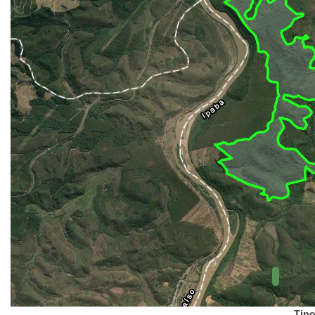
(FUNAI)
UC Federal
UC Estaduais
UC
Municipais
Hidrografia
1:1.000.000
(ANA)
Biomas
(IBGE)
Vegetação
(IBGE)
Rodovias
(IBGE)
Relevo
(IBGE)
Tipo