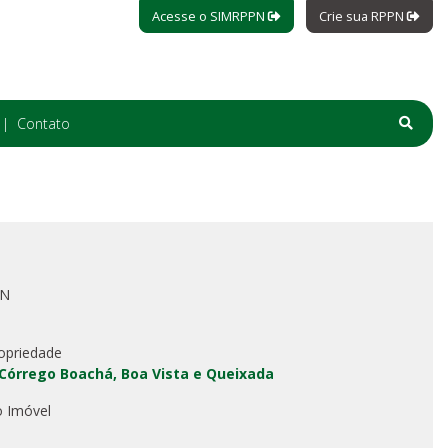
Acesse o SIMRPPN
Crie sua RPPN
Contato
PN
opriedade
Córrego Boachá, Boa Vista e Queixada
o Imóvel