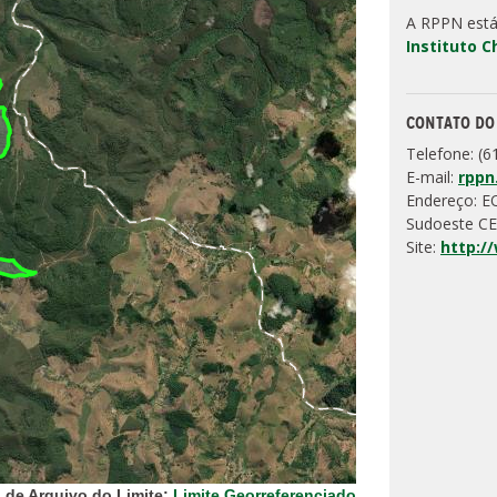
A RPPN está
Instituto 
CONTATO DO
Telefone: (6
E-mail:
rppn
Endereço: E
Sudoeste CE
Site:
http:/
 de Arquivo do Limite:
Limite Georreferenciado