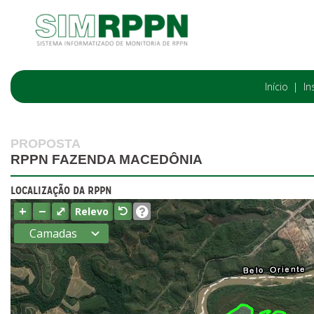
Início
In
PROPOSTA
RPPN FAZENDA MACEDÔNIA
LOCALIZAÇÃO DA RPPN
+
−
⤢
Relevo
Camadas
Estados
Municípios
Terras
indígenas