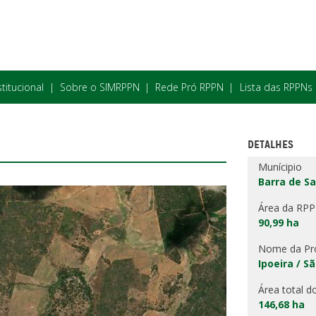
stitucional
Sobre o SIMRPPN
Rede Pró RPPN
Lista das RPPNs
DETALHES
Munícipio
Barra de Sa
Área da RP
90,99 ha
Nome da Pr
Ipoeira / S
Área total d
146,68 ha