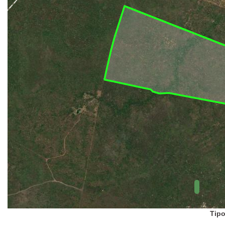
UC Federal
UC Estaduais
UC
Municipais
Hidrografia
1:1.000.000
(ANA)
Biomas
(IBGE)
Vegetação
(IBGE)
Rodovias
(IBGE)
Relevo
(IBGE)
Tipo