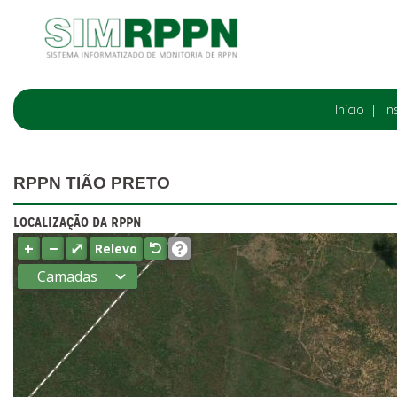
Início
In
RPPN TIÃO PRETO
LOCALIZAÇÃO DA RPPN
+
−
⤢
Relevo
Camadas
Estados
Municípios
Terras
indígenas
(FUNAI)