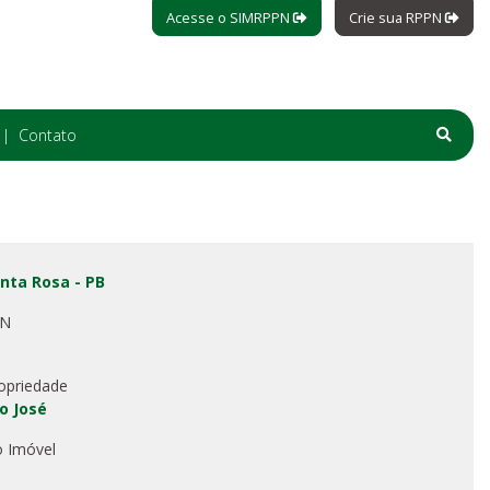
Acesse o SIMRPPN
Crie sua RPPN
Contato
nta Rosa - PB
PN
opriedade
ão José
o Imóvel