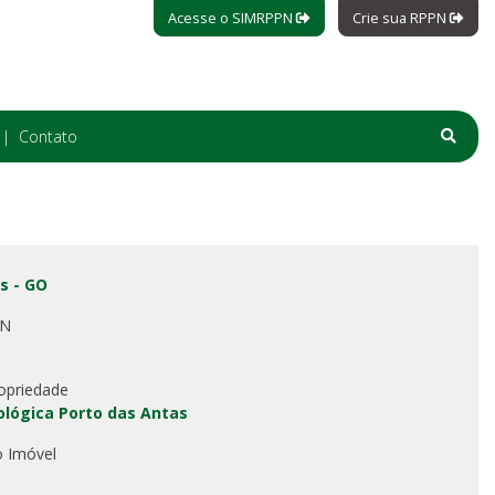
Acesse o SIMRPPN
Crie sua RPPN
Contato
s - GO
PN
opriedade
ológica Porto das Antas
o Imóvel