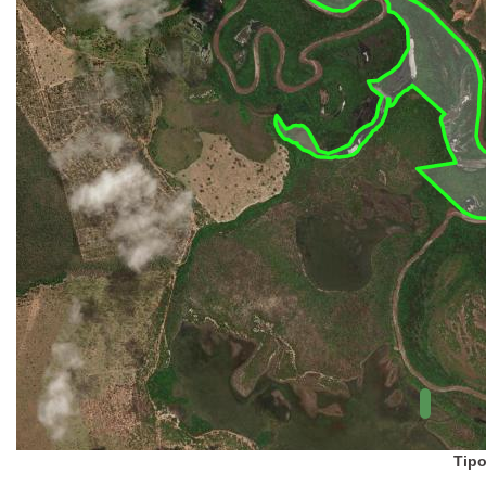
UC Federal
UC Estaduais
UC
Municipais
Hidrografia
1:1.000.000
(ANA)
Biomas
(IBGE)
Vegetação
(IBGE)
Rodovias
(IBGE)
Relevo
(IBGE)
Tipo