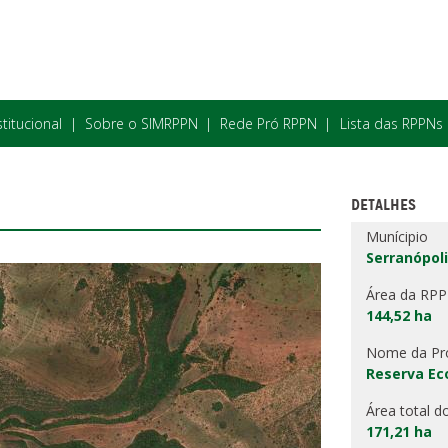
stitucional
Sobre o SIMRPPN
Rede Pró RPPN
Lista das RPPNs
DETALHES
Munícipio
Serranópoli
Área da RP
144,52 ha
Nome da Pr
Reserva Ec
Área total d
171,21 ha