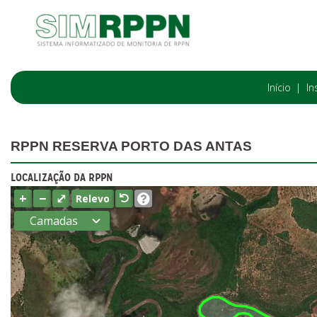
Início
In
RPPN RESERVA PORTO DAS ANTAS
LOCALIZAÇÃO DA RPPN
+
−
⤢
Relevo
Camadas
Estados
Municípios
Terras
indígenas
(FUNAI)