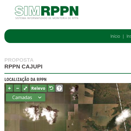
Início
In
PROPOSTA
RPPN CAJUPI
LOCALIZAÇÃO DA RPPN
+
−
⤢
Relevo
Camadas
Estados
Municípios
Terras
indígenas