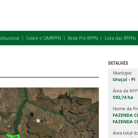
stitucional
Sobre o SIMRPPN
Rede Pró RPPN
Lista das RPPNs
DETALHES
Munícipio
Uruçuí - PI
Área da RP
592,74 ha
Nome da Pr
FAZENDA CI
FAZENDA CI
Área total d