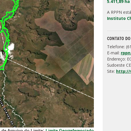
5.411,89 ha
A RPPN está
Instituto 
CONTATO DO
Telefone: (6
E-mail:
rppn
Endereço: E
Sudoeste CE
Site:
http:/
 de Arquivo do Limite:
Limite Georreferenciado