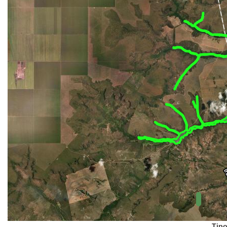
(FUNAI)
UC Federal
UC Estaduais
UC
Municipais
Hidrografia
1:1.000.000
(ANA)
Biomas
(IBGE)
Vegetação
(IBGE)
Rodovias
(IBGE)
Relevo
(IBGE)
Tipo