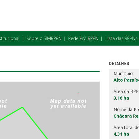
stitucional
Sobre o SIMRPPN
Rede Pró RPPN
Lista das RPPNs
DETALHES
Munícipio
Alto Paraís
Área da RP
3,16 ha
Nome da Pr
Chácara Re
Área total d
4,31 ha