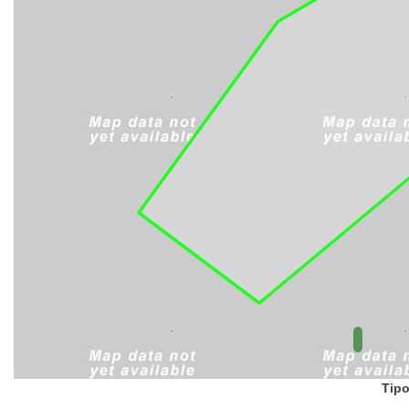
UC Federal
UC Estaduais
UC
Municipais
Hidrografia
1:1.000.000
(ANA)
Biomas
(IBGE)
Vegetação
(IBGE)
Rodovias
(IBGE)
Relevo
(IBGE)
Tipo