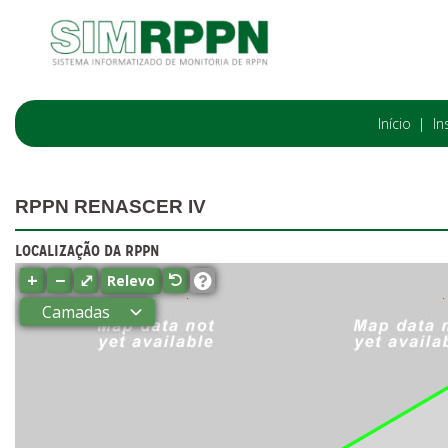
Início
In
RPPN RENASCER IV
LOCALIZAÇÃO DA RPPN
+
−
⤢
Relevo
Camadas
Estados
Municípios
Terras
indígenas
(FUNAI)