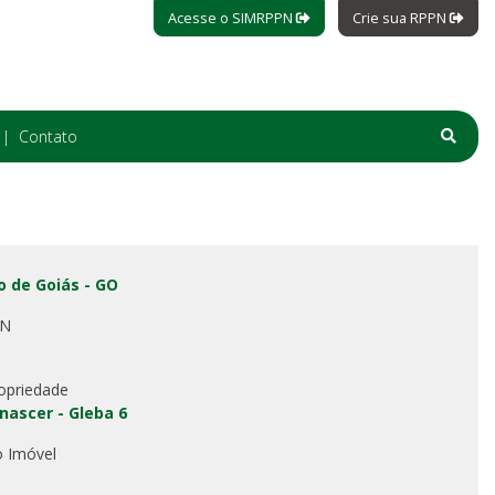
Acesse o SIMRPPN
Crie sua RPPN
Contato
o de Goiás - GO
PN
opriedade
nascer - Gleba 6
o Imóvel