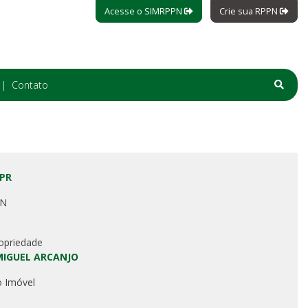
Acesse o SIMRPPN
Crie sua RPPN
Contato
 PR
PN
opriedade
MIGUEL ARCANJO
o Imóvel