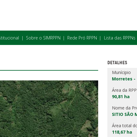
stitucional
Sobre o SIMRPPN
Rede Pró RPPN
Lista das RPPNs
DETALHES
Munícipio
Morretes -
Área da RP
90,81 ha
Nome da Pr
SITIO SÃO 
Área total d
118,67 ha