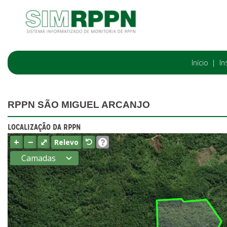
Início
In
RPPN SÃO MIGUEL ARCANJO
LOCALIZAÇÃO DA RPPN
+
−
⤢
Relevo
Camadas
Estados
Municípios
Terras
indígenas
(FUNAI)