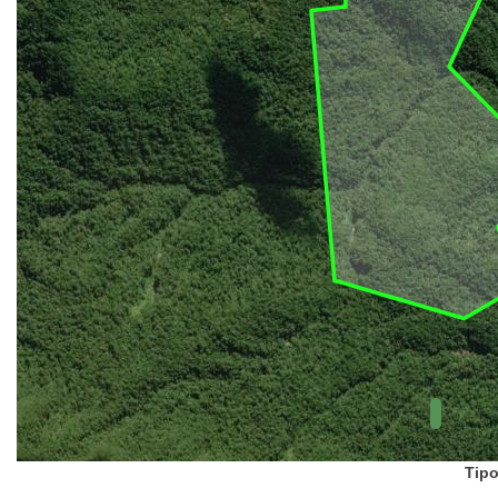
UC Federal
UC Estaduais
UC
Municipais
Hidrografia
1:1.000.000
(ANA)
Biomas
(IBGE)
Vegetação
(IBGE)
Rodovias
(IBGE)
Relevo
(IBGE)
Tipo