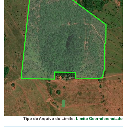
UC Federal
UC Estaduais
UC
Municipais
Hidrografia
1:1.000.000
(ANA)
Biomas
(IBGE)
Vegetação
(IBGE)
Rodovias
(IBGE)
Relevo
(IBGE)
Tipo de Arquivo do Limite:
Limite Georreferenciado