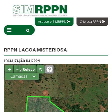
Acesse o SIMRPPN
Crie sua RPPN
RPPN LAGOA MISTERIOSA
LOCALIZAÇÃO DA RPPN
+
−
⤢
Relevo
Camadas
Estados
Municípios
Terras
indígenas
(FUNAI)