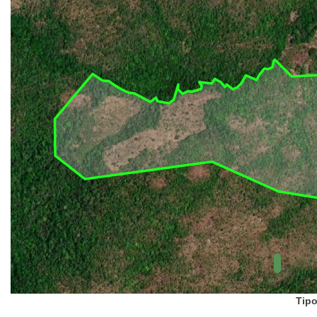
UC Federal
UC Estaduais
UC
Municipais
Hidrografia
1:1.000.000
(ANA)
Biomas
(IBGE)
Vegetação
(IBGE)
Rodovias
(IBGE)
Relevo
(IBGE)
Tipo