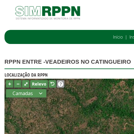
Início
In
RPPN ENTRE -VEADEIROS NO CATINGUEIRO
LOCALIZAÇÃO DA RPPN
+
−
⤢
Relevo
Camadas
Estados
Municípios
Terras
indígenas
(FUNAI)