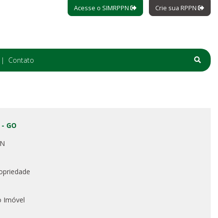
Acesse o SIMRPPN
Crie sua RPPN
Contato
 - GO
PN
opriedade
o Imóvel