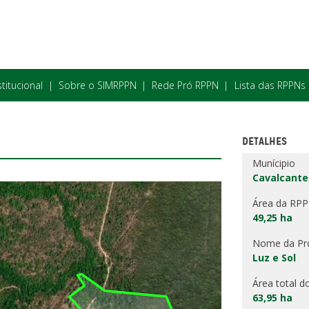
stitucional
Sobre o SIMRPPN
Rede Pró RPPN
Lista das RPPNs
DETALHES
Munícipio
Cavalcante
Área da RP
49,25 ha
Nome da Pr
Luz e Sol
Área total d
63,95 ha