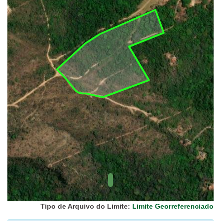
UC Federal
UC Estaduais
UC
Municipais
Hidrografia
1:1.000.000
(ANA)
Biomas
(IBGE)
Vegetação
(IBGE)
Rodovias
(IBGE)
Relevo
(IBGE)
Tipo de Arquivo do Limite:
Limite Georreferenciado