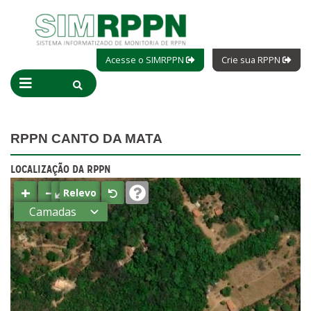
Acesse o SIMRPPN
Crie sua RPPN
RPPN CANTO DA MATA
LOCALIZAÇÃO DA RPPN
+
−
⤢
Relevo
Camadas
Estados
Municípios
Terras
indígenas
(FUNAI)