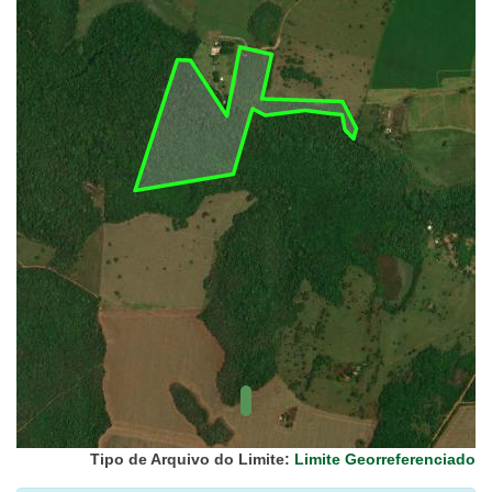
UC Federal
UC Estaduais
UC
Municipais
Hidrografia
1:1.000.000
(ANA)
Biomas
(IBGE)
Vegetação
(IBGE)
Rodovias
(IBGE)
Relevo
(IBGE)
Tipo de Arquivo do Limite:
Limite Georreferenciado