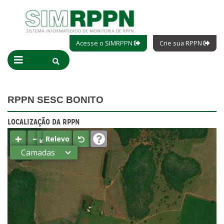
Acesse o SIMRPPN
Crie sua RPPN
RPPN SESC BONITO
LOCALIZAÇÃO DA RPPN
+
−
⤢
Relevo
Camadas
Estados
Municípios
Terras
indígenas
(FUNAI)