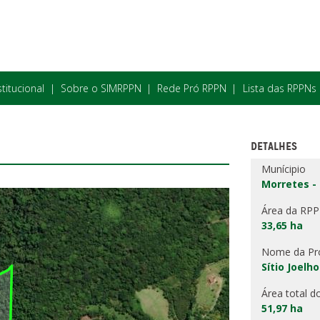
stitucional
Sobre o SIMRPPN
Rede Pró RPPN
Lista das RPPNs
DETALHES
Munícipio
Morretes -
Área da RP
33,65 ha
Nome da Pr
Sítio Joelh
Área total d
51,97 ha