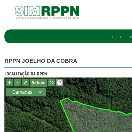
Início
In
RPPN JOELHO DA COBRA
LOCALIZAÇÃO DA RPPN
+
−
⤢
Relevo
Camadas
Estados
Municípios
Terras
indígenas
(FUNAI)