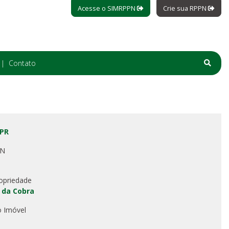
Acesse o SIMRPPN
Crie sua RPPN
Contato
 PR
PN
opriedade
o da Cobra
o Imóvel