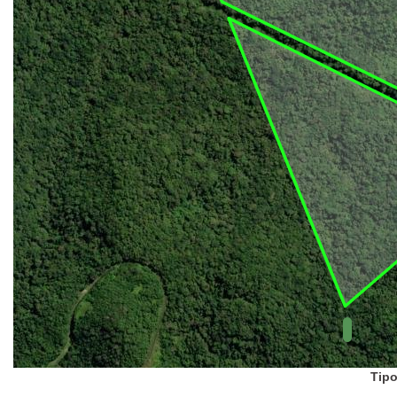
UC Federal
UC Estaduais
UC
Municipais
Hidrografia
1:1.000.000
(ANA)
Biomas
(IBGE)
Vegetação
(IBGE)
Rodovias
(IBGE)
Relevo
(IBGE)
Tipo