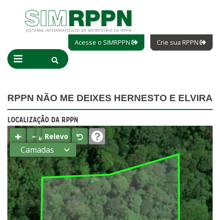
Acesse o SIMRPPN
Crie sua RPPN
RPPN NÃO ME DEIXES HERNESTO E ELVIRA
LOCALIZAÇÃO DA RPPN
+
−
⤢
Relevo
Camadas
Estados
Municípios
Terras
indígenas
(FUNAI)