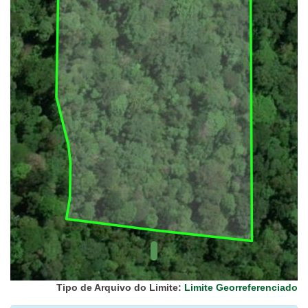
UC Federal
UC Estaduais
UC
Municipais
Hidrografia
1:1.000.000
(ANA)
Biomas
(IBGE)
Vegetação
(IBGE)
Rodovias
(IBGE)
Relevo
(IBGE)
Tipo de Arquivo do Limite:
Limite Georreferenciado