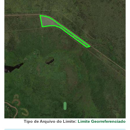
UC Federal
UC Estaduais
UC
Municipais
Hidrografia
1:1.000.000
(ANA)
Biomas
(IBGE)
Vegetação
(IBGE)
Rodovias
(IBGE)
Relevo
(IBGE)
Tipo de Arquivo do Limite:
Limite Georreferenciado