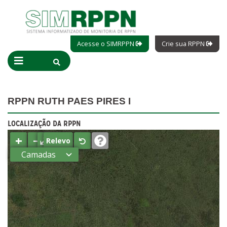
Acesse o SIMRPPN
Crie sua RPPN
RPPN RUTH PAES PIRES I
LOCALIZAÇÃO DA RPPN
+
−
⤢
Relevo
Camadas
Estados
Municípios
Terras
indígenas
(FUNAI)