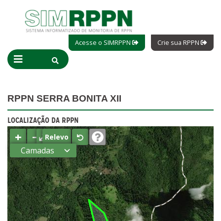
Acesse o SIMRPPN
Crie sua RPPN
RPPN SERRA BONITA XII
LOCALIZAÇÃO DA RPPN
+
−
⤢
Relevo
Camadas
Estados
Municípios
Terras
indígenas
(FUNAI)