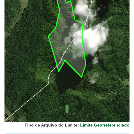
UC Federal
UC Estaduais
UC
Municipais
Hidrografia
1:1.000.000
(ANA)
Biomas
(IBGE)
Vegetação
(IBGE)
Rodovias
(IBGE)
Relevo
(IBGE)
Tipo de Arquivo do Limite:
Limite Georreferenciado