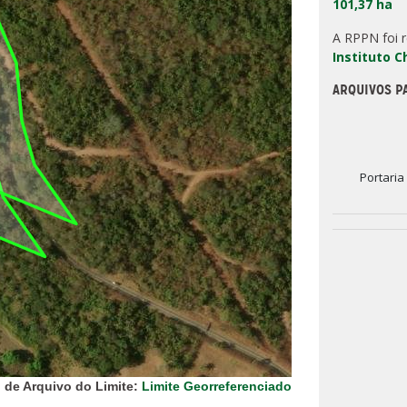
101,37 ha
A RPPN foi 
Instituto 
ARQUIVOS P
Portaria
 de Arquivo do Limite:
Limite Georreferenciado