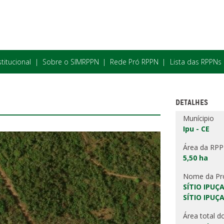
stitucional
Sobre o SIMRPPN
Rede Pró RPPN
Lista das RPPNs
DETALHES
Munícipio
Ipu - CE
Área da RP
5,50 ha
Nome da Pr
SÍTIO IPUÇ
SÍTIO IPUÇ
Área total d