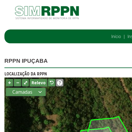
Início
In
RPPN IPUÇABA
LOCALIZAÇÃO DA RPPN
+
−
⤢
Relevo
Camadas
Estados
Municípios
Terras
indígenas
(FUNAI)