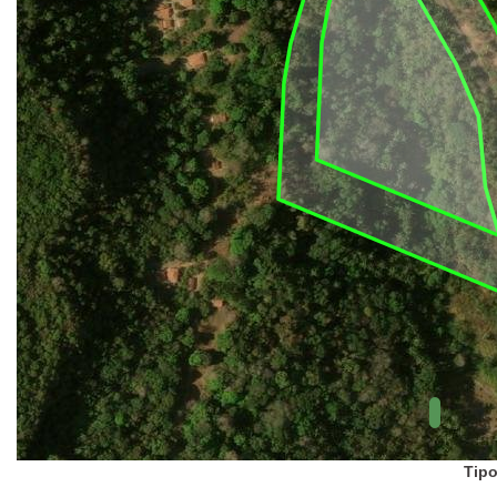
UC Federal
UC Estaduais
UC
Municipais
Hidrografia
1:1.000.000
(ANA)
Biomas
(IBGE)
Vegetação
(IBGE)
Rodovias
(IBGE)
Relevo
(IBGE)
Tipo