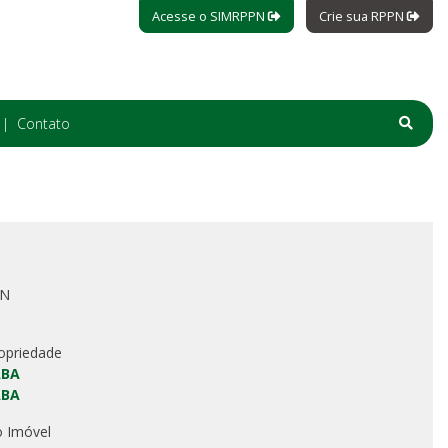
Acesse o SIMRPPN
Crie sua RPPN
Contato
PN
opriedade
ABA
ABA
o Imóvel