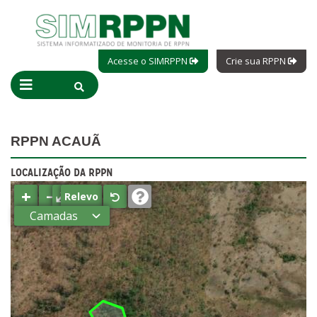
Acesse o SIMRPPN
Crie sua RPPN
RPPN ACAUÃ
LOCALIZAÇÃO DA RPPN
+
−
⤢
Relevo
Camadas
Estados
Municípios
Terras
indígenas
(FUNAI)