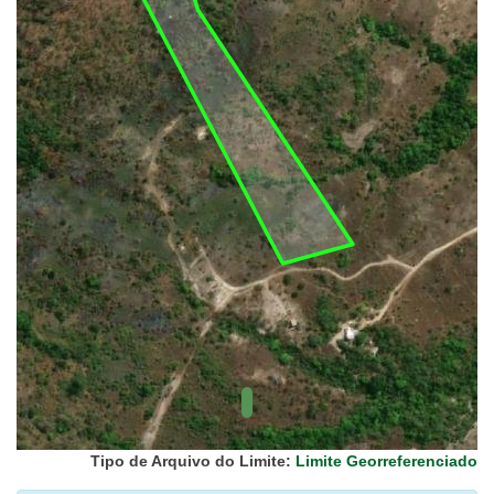
UC Federal
UC Estaduais
UC
Municipais
Hidrografia
1:1.000.000
(ANA)
Biomas
(IBGE)
Vegetação
(IBGE)
Rodovias
(IBGE)
Relevo
(IBGE)
Tipo de Arquivo do Limite:
Limite Georreferenciado