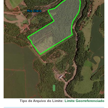
UC Federal
UC Estaduais
UC
Municipais
Hidrografia
1:1.000.000
(ANA)
Biomas
(IBGE)
Vegetação
(IBGE)
Rodovias
(IBGE)
Relevo
(IBGE)
Tipo de Arquivo do Limite:
Limite Georreferenciado