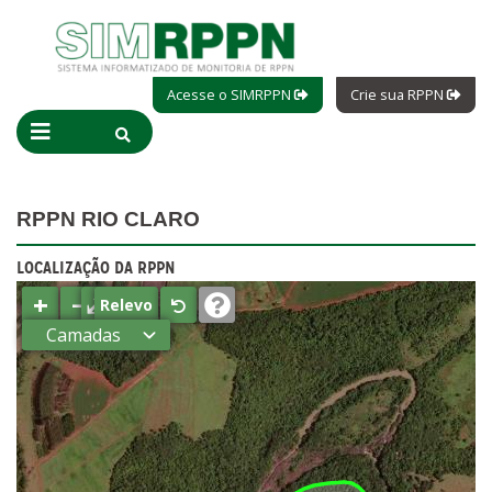
Acesse o SIMRPPN
Crie sua RPPN
RPPN RIO CLARO
LOCALIZAÇÃO DA RPPN
+
−
⤢
Relevo
Camadas
Estados
Municípios
Terras
indígenas
(FUNAI)