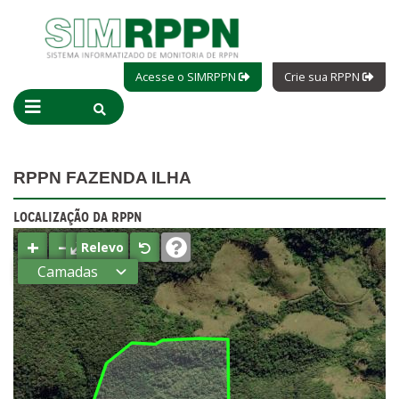
Acesse o SIMRPPN
Crie sua RPPN
RPPN FAZENDA ILHA
LOCALIZAÇÃO DA RPPN
+
−
⤢
Relevo
Camadas
Estados
Municípios
Terras
indígenas
(FUNAI)