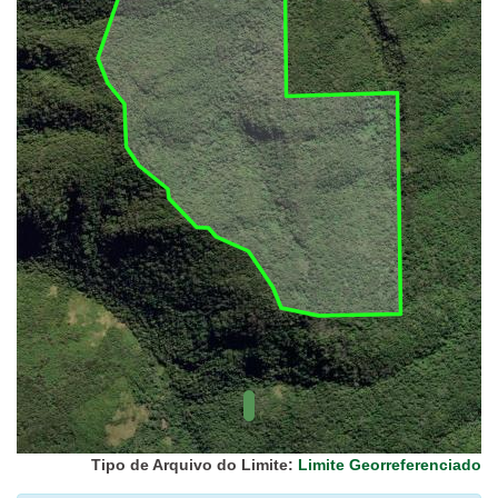
UC Federal
UC Estaduais
UC
Municipais
Hidrografia
1:1.000.000
(ANA)
Biomas
(IBGE)
Vegetação
(IBGE)
Rodovias
(IBGE)
Relevo
(IBGE)
Tipo de Arquivo do Limite:
Limite Georreferenciado