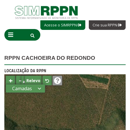
Acesse o SIMRPPN
Crie sua RPPN
RPPN CACHOEIRA DO REDONDO
LOCALIZAÇÃO DA RPPN
+
−
⤢
Relevo
Camadas
Estados
Municípios
Terras
indígenas
(FUNAI)