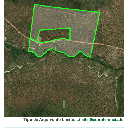
UC Federal
UC Estaduais
UC
Municipais
Hidrografia
1:1.000.000
(ANA)
Biomas
(IBGE)
Vegetação
(IBGE)
Rodovias
(IBGE)
Relevo
(IBGE)
Tipo de Arquivo do Limite:
Limite Georreferenciado