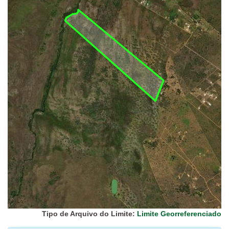
UC Federal
UC Estaduais
UC
Municipais
Hidrografia
1:1.000.000
(ANA)
Biomas
(IBGE)
Vegetação
(IBGE)
Rodovias
(IBGE)
Relevo
(IBGE)
Tipo de Arquivo do Limite:
Limite Georreferenciado