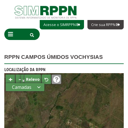
Acesse o SIMRPPN
Crie sua RPPN
RPPN CAMPOS ÚMIDOS VOCHYSIAS
LOCALIZAÇÃO DA RPPN
+
−
⤢
Relevo
Camadas
Estados
Municípios
Terras
indígenas
(FUNAI)