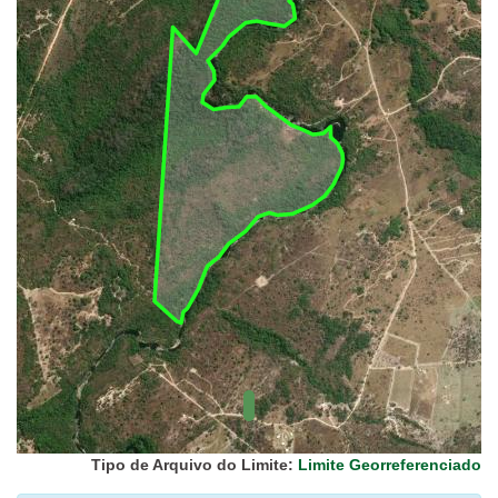
UC Federal
UC Estaduais
UC
Municipais
Hidrografia
1:1.000.000
(ANA)
Biomas
(IBGE)
Vegetação
(IBGE)
Rodovias
(IBGE)
Relevo
(IBGE)
Tipo de Arquivo do Limite:
Limite Georreferenciado