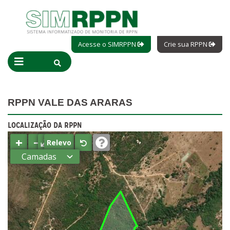
Acesse o SIMRPPN
Crie sua RPPN
RPPN VALE DAS ARARAS
LOCALIZAÇÃO DA RPPN
+
−
⤢
Relevo
Camadas
Estados
Municípios
Terras
indígenas
(FUNAI)