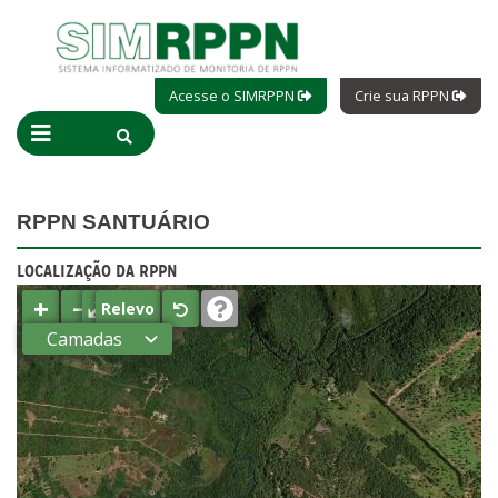
Acesse o SIMRPPN
Crie sua RPPN
RPPN SANTUÁRIO
LOCALIZAÇÃO DA RPPN
+
−
⤢
Relevo
Camadas
Estados
Municípios
Terras
indígenas
(FUNAI)