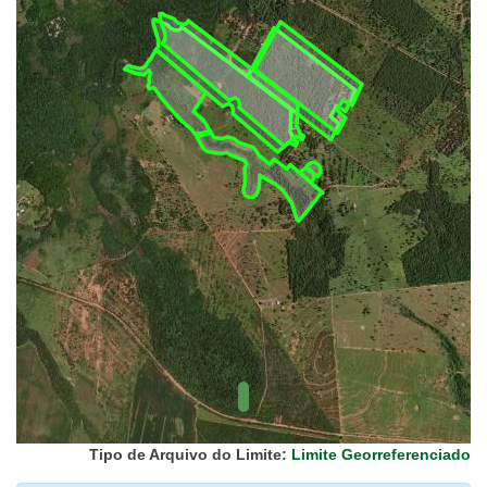
UC Federal
UC Estaduais
UC
Municipais
Hidrografia
1:1.000.000
(ANA)
Biomas
(IBGE)
Vegetação
(IBGE)
Rodovias
(IBGE)
Relevo
(IBGE)
Tipo de Arquivo do Limite:
Limite Georreferenciado