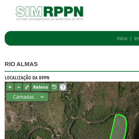
Início
In
RIO ALMAS
LOCALIZAÇÃO DA RPPN
+
−
⤢
Relevo
Camadas
Estados
Municípios
Terras
indígenas
(FUNAI)