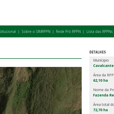
stitucional
Sobre o SIMRPPN
Rede Pró RPPN
Lista das RPPNs
DETALHES
Munícipio
Cavalcante
Área da RP
62,10 ha
Nome da Pr
Fazenda Re
Área total d
72,70 ha