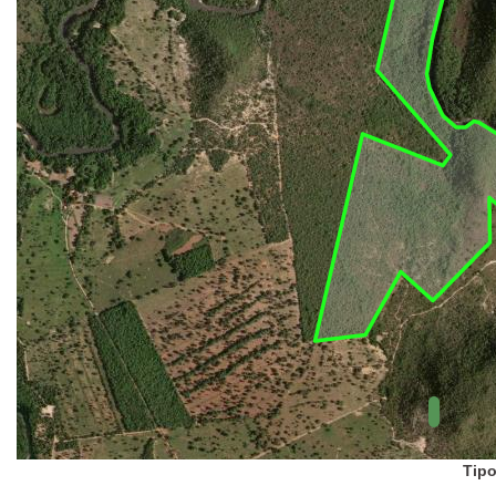
UC Federal
UC Estaduais
UC
Municipais
Hidrografia
1:1.000.000
(ANA)
Biomas
(IBGE)
Vegetação
(IBGE)
Rodovias
(IBGE)
Relevo
(IBGE)
Tipo