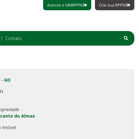
Acesse o SIMRPPN
Crie sua RPPN
Contato
 - GO
PN
opriedade
canto do Almas
o Imóvel