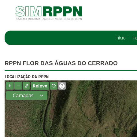
Início
In
RPPN FLOR DAS ÁGUAS DO CERRADO
LOCALIZAÇÃO DA RPPN
+
−
⤢
Relevo
Camadas
Estados
Municípios
Terras
indígenas
(FUNAI)