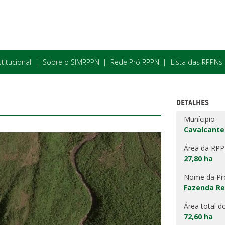
stitucional
Sobre o SIMRPPN
Rede Pró RPPN
Lista das RPPNs
DETALHES
Munícipio
Cavalcante
Área da RP
27,80 ha
Nome da Pr
Fazenda Re
Área total d
72,60 ha