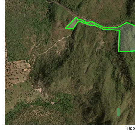
UC Federal
UC Estaduais
UC
Municipais
Hidrografia
1:1.000.000
(ANA)
Biomas
(IBGE)
Vegetação
(IBGE)
Rodovias
(IBGE)
Relevo
(IBGE)
Tipo