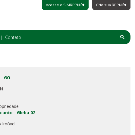
Acesse o SIMRPPN
Crie sua RPPN
Contato
 - GO
PN
opriedade
canto - Gleba 02
o Imóvel