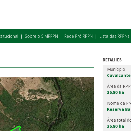
stitucional
Sobre o SIMRPPN
Rede Pró RPPN
Lista das RPPNs
DETALHES
Munícipio
Cavalcante
Área da RP
36,80 ha
Nome da Pr
Reserva Bac
Área total d
36,80 ha