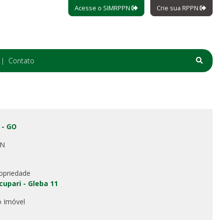
Acesse o SIMRPPN
Crie sua RPPN
Contato
 - GO
PN
opriedade
upari - Gleba 11
o Imóvel