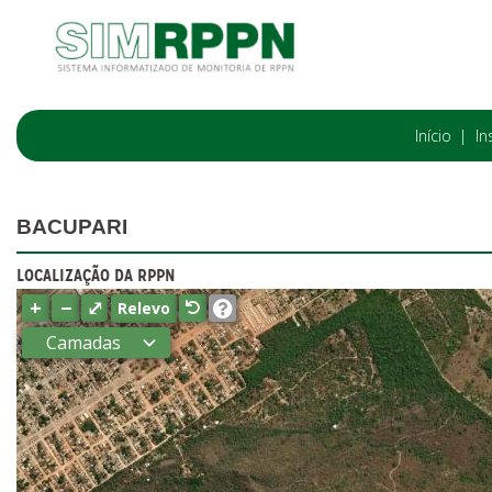
Início
In
BACUPARI
LOCALIZAÇÃO DA RPPN
+
−
⤢
Relevo
Camadas
Estados
Municípios
Terras
indígenas
(FUNAI)