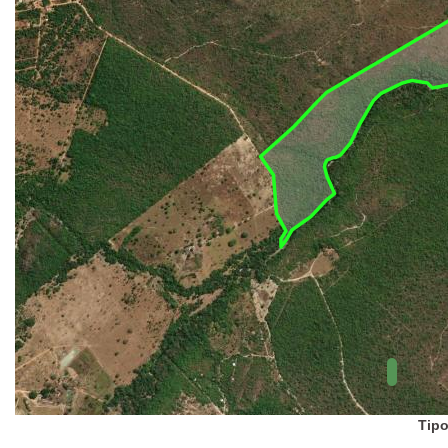
UC Federal
UC Estaduais
UC
Municipais
Hidrografia
1:1.000.000
(ANA)
Biomas
(IBGE)
Vegetação
(IBGE)
Rodovias
(IBGE)
Relevo
(IBGE)
Tipo