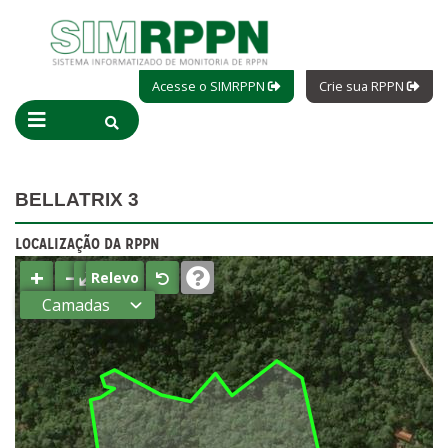
Acesse o SIMRPPN
Crie sua RPPN
BELLATRIX 3
LOCALIZAÇÃO DA RPPN
+
−
⤢
Relevo
Camadas
Estados
Municípios
Terras
indígenas
(FUNAI)