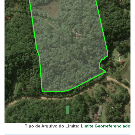
UC Federal
UC Estaduais
UC
Municipais
Hidrografia
1:1.000.000
(ANA)
Biomas
(IBGE)
Vegetação
(IBGE)
Rodovias
(IBGE)
Relevo
(IBGE)
Tipo de Arquivo do Limite:
Limite Georreferenciado