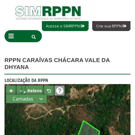
Acesse o SIMRPPN
Crie sua RPPN
RPPN CARAÍVAS CHÁCARA VALE DA
DHYANA
LOCALIZAÇÃO DA RPPN
+
−
⤢
Relevo
Camadas
Estados
Municípios
Terras
indígenas