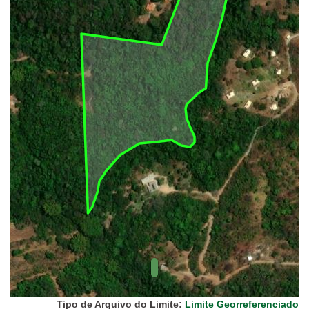
(FUNAI)
UC Federal
UC Estaduais
UC
Municipais
Hidrografia
1:1.000.000
(ANA)
Biomas
(IBGE)
Vegetação
(IBGE)
Rodovias
(IBGE)
Relevo
(IBGE)
Tipo de Arquivo do Limite:
Limite Georreferenciado