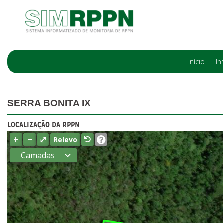
Início
In
SERRA BONITA IX
LOCALIZAÇÃO DA RPPN
+
−
⤢
Relevo
Camadas
Estados
Municípios
Terras
indígenas
(FUNAI)