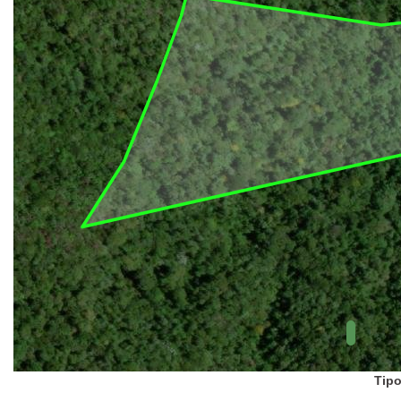
UC Federal
UC Estaduais
UC
Municipais
Hidrografia
1:1.000.000
(ANA)
Biomas
(IBGE)
Vegetação
(IBGE)
Rodovias
(IBGE)
Relevo
(IBGE)
Tipo