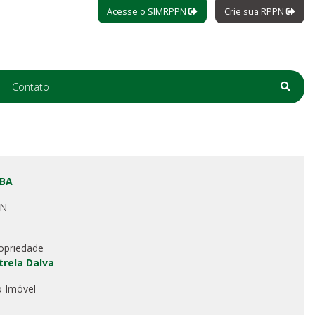
Acesse o SIMRPPN
Crie sua RPPN
Contato
 BA
PN
opriedade
trela Dalva
o Imóvel