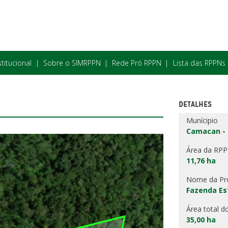
stitucional
Sobre o SIMRPPN
Rede Pró RPPN
Lista das RPPNs
DETALHES
Munícipio
Camacan -
Área da RP
11,76 ha
Nome da Pr
Fazenda Es
Área total d
35,00 ha