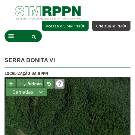
Acesse o SIMRPPN
Crie sua RPPN
SERRA BONITA VI
LOCALIZAÇÃO DA RPPN
+
−
⤢
Relevo
Camadas
Estados
Municípios
Terras
indígenas
(FUNAI)