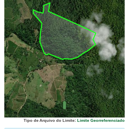
UC Federal
UC Estaduais
UC
Municipais
Hidrografia
1:1.000.000
(ANA)
Biomas
(IBGE)
Vegetação
(IBGE)
Rodovias
(IBGE)
Relevo
(IBGE)
Tipo de Arquivo do Limite:
Limite Georreferenciado