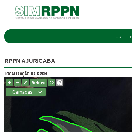
Início
In
RPPN AJURICABA
LOCALIZAÇÃO DA RPPN
+
−
⤢
Relevo
Camadas
Estados
Municípios
Terras
indígenas
(FUNAI)