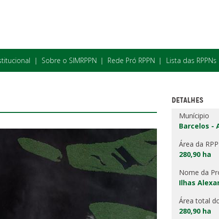
stitucional
Sobre o SIMRPPN
Rede Pró RPPN
Lista das RPPNs
DETALHES
Munícipio
Barcelos -
Área da RP
280,90 ha
Nome da Pr
Ilhas Alexa
Área total d
280,90 ha