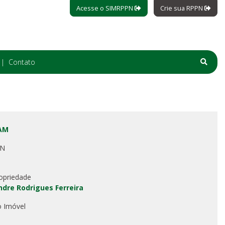
Acesse o SIMRPPN
Crie sua RPPN
Contato
 AM
PN
opriedade
ndre Rodrigues Ferreira
o Imóvel