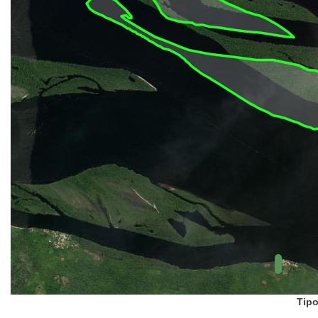
UC Federal
UC Estaduais
UC
Municipais
Hidrografia
1:1.000.000
(ANA)
Biomas
(IBGE)
Vegetação
(IBGE)
Rodovias
(IBGE)
Relevo
(IBGE)
Tipo