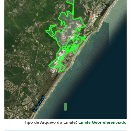
UC Federal
UC Estaduais
UC
Municipais
Hidrografia
1:1.000.000
(ANA)
Biomas
(IBGE)
Vegetação
(IBGE)
Rodovias
(IBGE)
Relevo
(IBGE)
Tipo de Arquivo do Limite:
Limite Georreferenciado