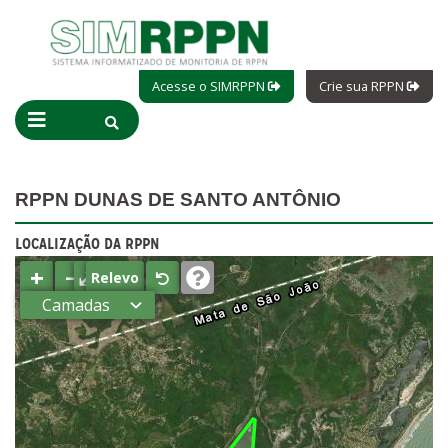
Acesse o SIMRPPN
Crie sua RPPN
RPPN DUNAS DE SANTO ANTÔNIO
LOCALIZAÇÃO DA RPPN
+
−
⤢
Relevo
Camadas
Estados
Municípios
Terras
indígenas
(FUNAI)