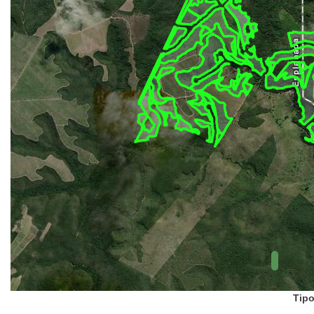
UC Federal
UC Estaduais
UC
Municipais
Hidrografia
1:1.000.000
(ANA)
Biomas
(IBGE)
Vegetação
(IBGE)
Rodovias
(IBGE)
Relevo
(IBGE)
Tipo