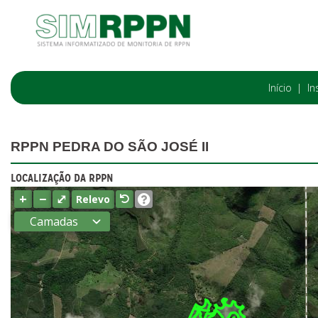
Início
In
RPPN PEDRA DO SÃO JOSÉ II
LOCALIZAÇÃO DA RPPN
+
−
⤢
Relevo
Camadas
Estados
Municípios
Terras
indígenas
(FUNAI)