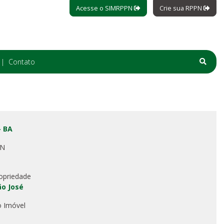
Acesse o SIMRPPN
Crie sua RPPN
Contato
- BA
PN
opriedade
ão José
o Imóvel