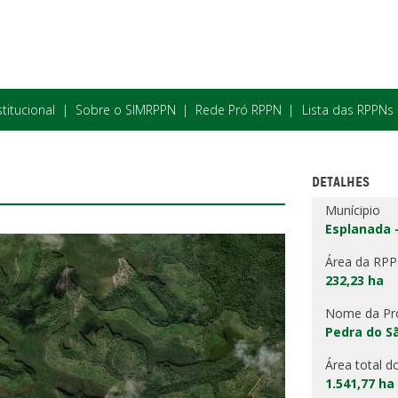
stitucional
Sobre o SIMRPPN
Rede Pró RPPN
Lista das RPPNs
DETALHES
Munícipio
Esplanada 
Área da RP
232,23 ha
Nome da Pr
Pedra do S
Área total d
1.541,77 ha