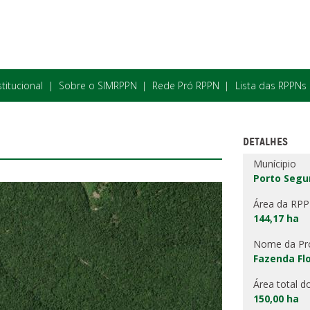
stitucional
Sobre o SIMRPPN
Rede Pró RPPN
Lista das RPPNs
DETALHES
Munícipio
Porto Segu
Área da RP
144,17 ha
Nome da Pr
Fazenda Fl
Área total d
150,00 ha