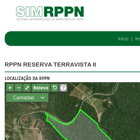
Início
In
RPPN RESERVA TERRAVISTA II
LOCALIZAÇÃO DA RPPN
+
−
⤢
Relevo
Camadas
Estados
Municípios
Terras
indígenas
(FUNAI)