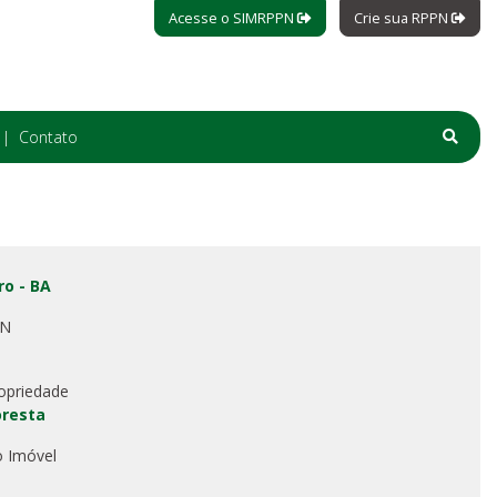
Acesse o SIMRPPN
Crie sua RPPN
Contato
ro - BA
PN
opriedade
oresta
o Imóvel