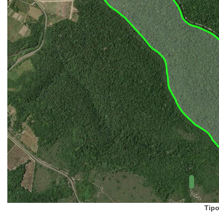
UC Federal
UC Estaduais
UC
Municipais
Hidrografia
1:1.000.000
(ANA)
Biomas
(IBGE)
Vegetação
(IBGE)
Rodovias
(IBGE)
Relevo
(IBGE)
Tipo