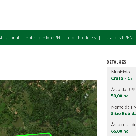
stitucional
Sobre o SIMRPPN
Rede Pró RPPN
Lista das RPPNs
DETALHES
Munícipio
Crato - CE
Área da RP
50,00 ha
Nome da Pr
Sítio Bebi
Área total d
66,00 ha