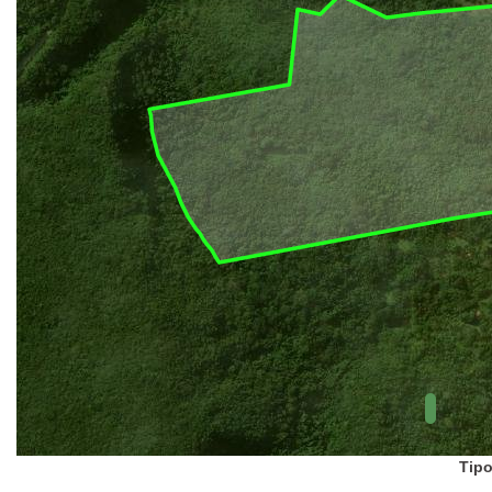
UC Federal
UC Estaduais
UC
Municipais
Hidrografia
1:1.000.000
(ANA)
Biomas
(IBGE)
Vegetação
(IBGE)
Rodovias
(IBGE)
Relevo
(IBGE)
Tipo