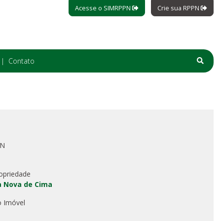
Acesse o SIMRPPN
Crie sua RPPN
Contato
PN
opriedade
da Nova de Cima
o Imóvel