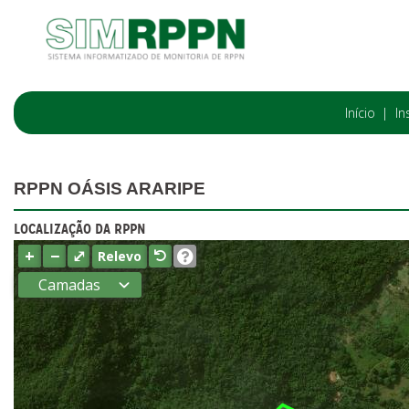
Início
In
RPPN OÁSIS ARARIPE
LOCALIZAÇÃO DA RPPN
+
−
⤢
Relevo
Camadas
Estados
Municípios
Terras
indígenas
(FUNAI)