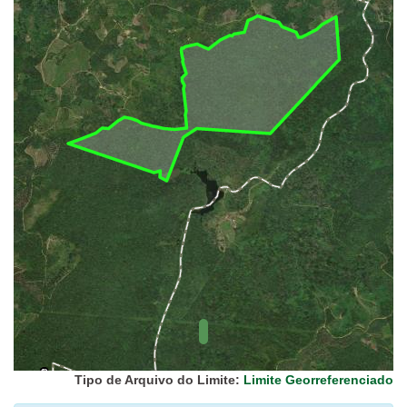
UC Federal
UC Estaduais
UC
Municipais
Hidrografia
1:1.000.000
(ANA)
Biomas
(IBGE)
Vegetação
(IBGE)
Rodovias
(IBGE)
Relevo
(IBGE)
Tipo de Arquivo do Limite:
Limite Georreferenciado