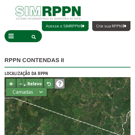
Acesse o SIMRPPN
Crie sua RPPN
RPPN CONTENDAS II
LOCALIZAÇÃO DA RPPN
+
−
⤢
Relevo
Camadas
Estados
Municípios
Terras
indígenas
(FUNAI)