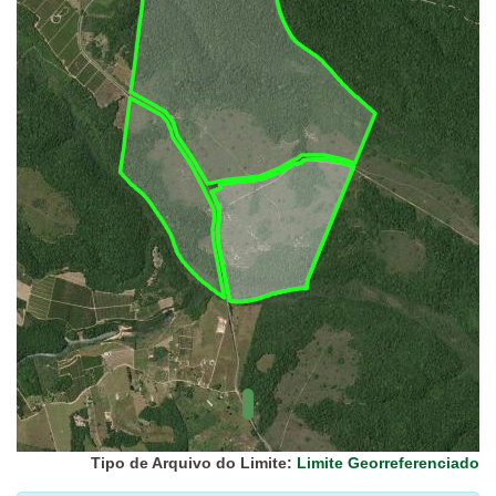
UC Federal
UC Estaduais
UC
Municipais
Hidrografia
1:1.000.000
(ANA)
Biomas
(IBGE)
Vegetação
(IBGE)
Rodovias
(IBGE)
Relevo
(IBGE)
Tipo de Arquivo do Limite:
Limite Georreferenciado