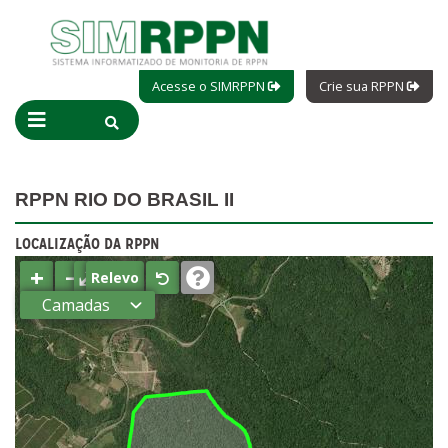
Acesse o SIMRPPN
Crie sua RPPN
RPPN RIO DO BRASIL II
LOCALIZAÇÃO DA RPPN
+
−
⤢
Relevo
Camadas
Estados
Municípios
Terras
indígenas
(FUNAI)